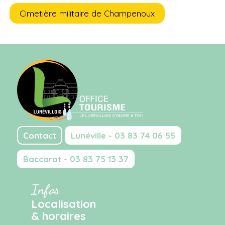
Cimetière militaire de Champenoux
Contact
Lunéville - 03 83 74 06 55
Baccarat - 03 83 75 13 37
Infos
Localisation
& horaires