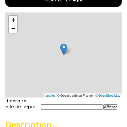
+
−
Leaflet
| © Openstreetmap France | ©
OpenStreetMap
Itinéraire
Ville de départ :
Description