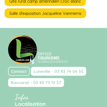
Gîte rural camp amérindien Croc-Blanc
Salle d'exposition Jacqueline Vanmerris
Contact
Lunéville - 03 83 74 06 55
Baccarat - 03 83 75 13 37
Infos
Localisation