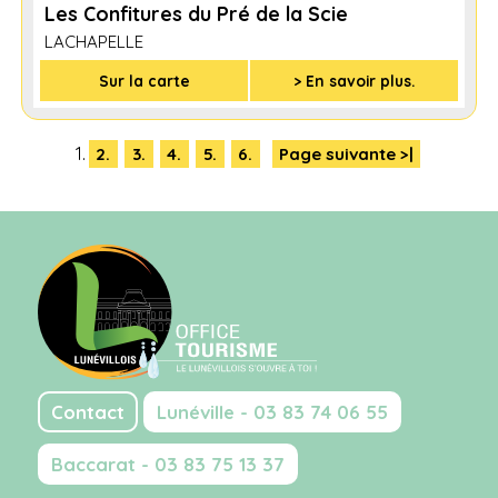
Les Confitures du Pré de la Scie
LACHAPELLE
Sur la carte
> En savoir plus.
1.
2.
3.
4.
5.
6.
Page suivante >|
Contact
Lunéville - 03 83 74 06 55
Baccarat - 03 83 75 13 37