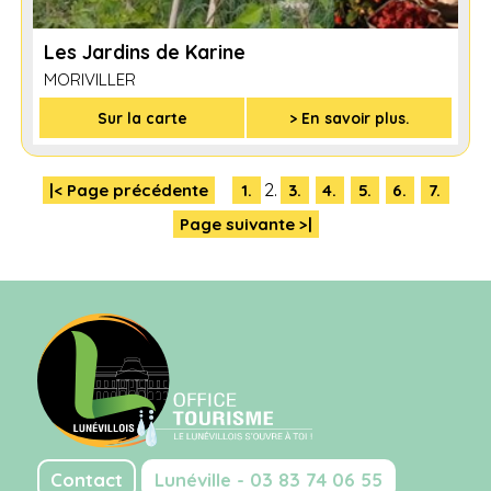
Les Jardins de Karine
MORIVILLER
Sur la carte
> En savoir plus.
2.
|< Page précédente
1.
3.
4.
5.
6.
7.
Page suivante >|
Contact
Lunéville - 03 83 74 06 55