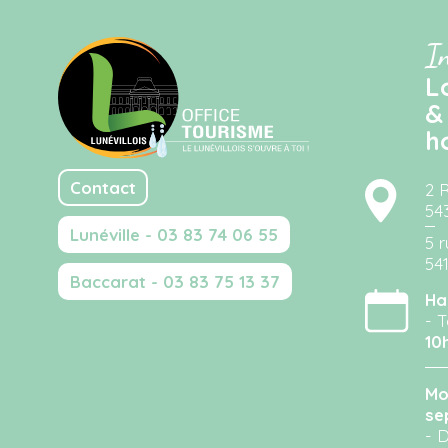
I
L
&
h
Contact
2 
54
Lunéville - 03 83 74 06 55
5 r
54
Baccarat - 03 83 75 13 37
Ha
- T
10
Mo
se
- D