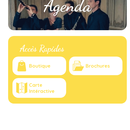
Agenda
Accès Rapides
Boutique
Brochures
Carte
Intéractive