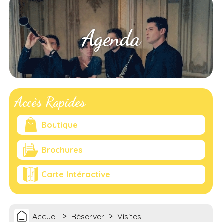
Agenda
Accès Rapides
Boutique
Brochures
Carte Intéractive
>
>
Accueil
Réserver
Visites