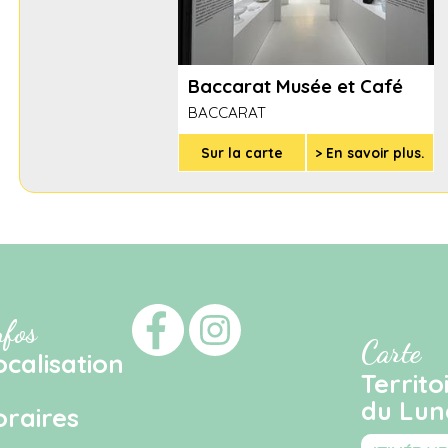
Baccarat Musée et Café
BACCARAT
Sur la carte
> En savoir plus.
nfos
Carte
ocalisation
Territo
du Luné
oraires