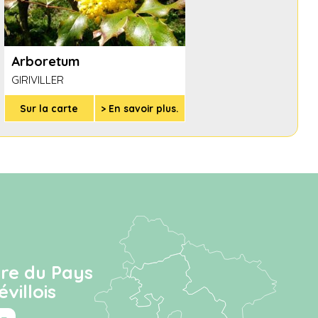
Arboretum
GIRIVILLER
Sur la carte
> En savoir plus.
ire du Pays
villois