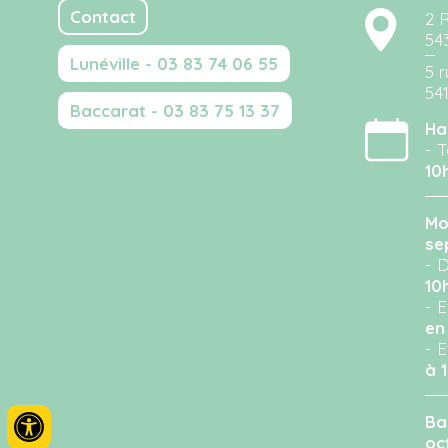
Contact
2 
54
Lunéville - 03 83 74 06 55
5 r
54
Baccarat - 03 83 75 13 37
Ha
- T
10
Mo
se
- D
10
- 
en
- 
à 
Ba
oc