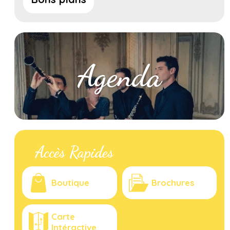
Agenda
Accès Rapides
Boutique
Brochures
Carte
Intéractive