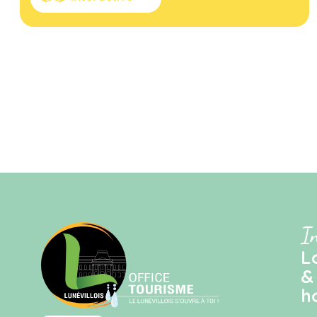
I
L
&
h