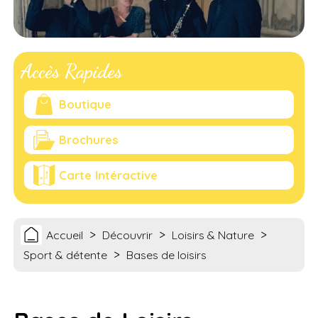
Accès Rapides
Boutique
Brochures
Carte Intéractive
>
>
>
Accueil
Découvrir
Loisirs & Nature
>
Sport & détente
Bases de loisirs