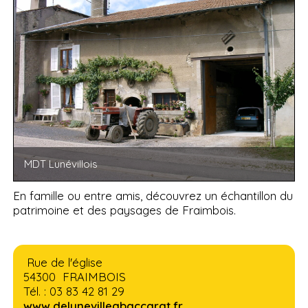
MDT Lunévillois
En famille ou entre amis, découvrez un échantillon du
patrimoine et des paysages de Fraimbois.
Rue de l'église
54300 FRAIMBOIS
Tél. : 03 83 42 81 29
www.delunevilleabaccarat.fr