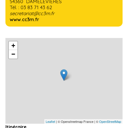
54360 DAMELEVIERES
Tél. : 03 83 71 43 62
secretariat@cc3m.fr
www.cc3m.fr
+
−
Leaflet
| © Openstreetmap France | ©
OpenStreetMap
Itinéraire