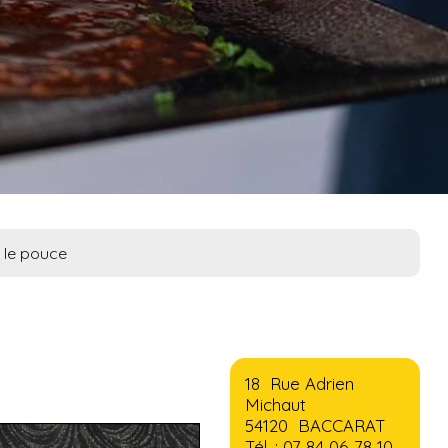
 le pouce
18 Rue Adrien
Michaut
54120 BACCARAT
Tél. : 07 84 06 78 10