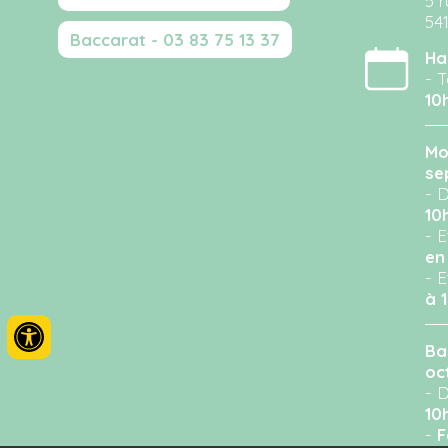
5 r
54
Baccarat - 03 83 75 13 37
Ha
- T
10
Mo
se
- D
10
- 
en
- 
à 
Ba
oc
- D
10
-
F