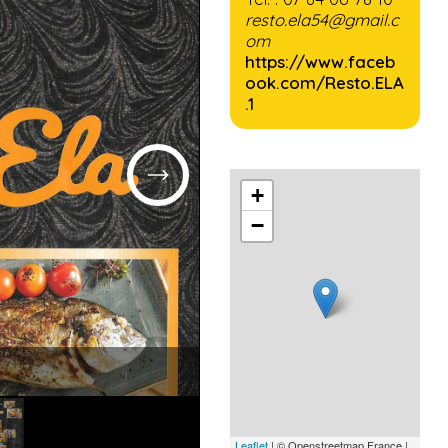
resto.ela54@gmail.c
om
https://www.faceb
ook.com/Resto.ELA
.1
+
−
Leaflet
| © Openstreetmap France |