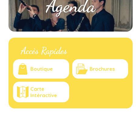
Agenda
Accès Rapides
Boutique
Brochures
Carte
Intéractive