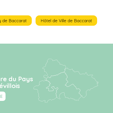
y de Baccarat
Hôtel de Ville de Baccarat
ire du Pays
villois
RE