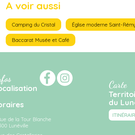
A voir aussi
Camping du Cristal
Église moderne Saint-Rém
Baccarat Musée et Café
nfos
Carte
ocalisation
Territo
du Luné
oraires
ITINÉRAI
Rue de la Tour Blanche
300 Lunéville