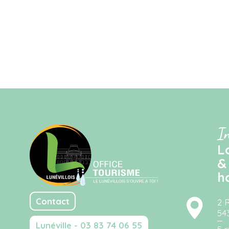
I
L
&
h
Contact
2 
54
Lunéville - 03 83 74 06 55