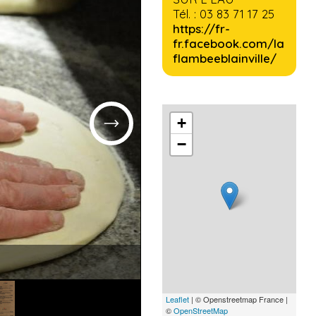
Tél. : 03 83 71 17 25
https://fr-
fr.facebook.com/la
flambeeblainville/
+
−
Leaflet
| © Openstreetmap France |
©
OpenStreetMap