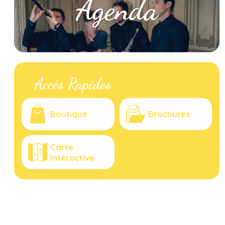
Agenda
Accès Rapides
Boutique
Brochures
Carte
Intéractive