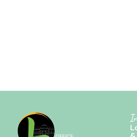
I
L
&