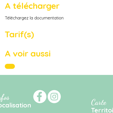
A télécharger
Téléchargez la documentation
Tarif(s)
A voir aussi
nfos
Carte
ocalisation
Territo