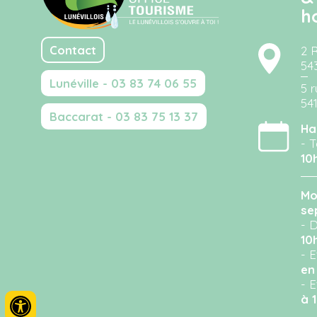
h
Contact
2 
54
Lunéville - 03 83 74 06 55
5 r
54
Baccarat - 03 83 75 13 37
Ha
- T
10
Mo
se
- D
10
- 
en
- 
à 