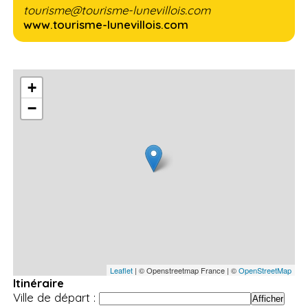
tourisme@tourisme-lunevillois.com
www.tourisme-lunevillois.com
+
−
Leaflet
| © Openstreetmap France | ©
OpenStreetMap
Itinéraire
Ville de départ :