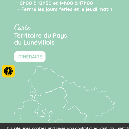
10h00 à 12h30 et 14h00 à 17h00
-
Fermé les jours fériés et le jeudi matin
Carte
Territoire du Pays
du Lunévillois
ITINÉRAIRE
This site uses cookies and gives you control over what you want t