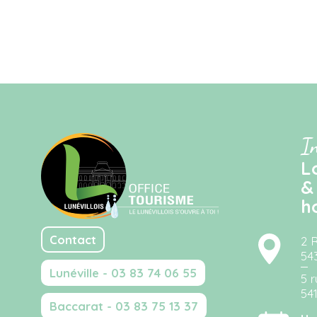
I
L
&
h
Contact
2 
54
Lunéville - 03 83 74 06 55
5 r
54
Baccarat - 03 83 75 13 37