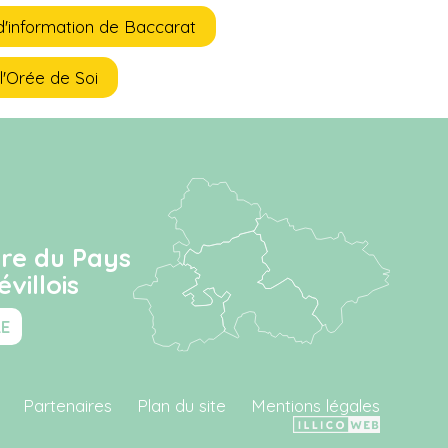
d'information de Baccarat
 l'Orée de Soi
ire du Pays
villois
RE
Partenaires
Plan du site
Mentions légales