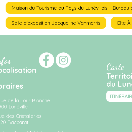
Maison du Tourisme du Pays du Lunévillois - Bureau 
Salle d'exposition Jacqueline Vanmerris
Gîte À
nfos
Carte
ocalisation
Territo
du Luné
oraires
ITINÉRAI
Rue de la Tour Blanche
300 Lunéville
ue des Cristalleries
120 Baccarat