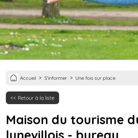
>
>
Accueil
S'informer
Une fois sur place
Retour à la liste
Maison du tourisme d
lunevillois - bureau