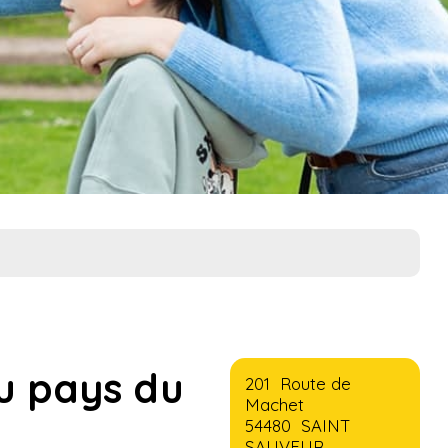
u pays du
201 Route de
Machet
54480 SAINT
SAUVEUR