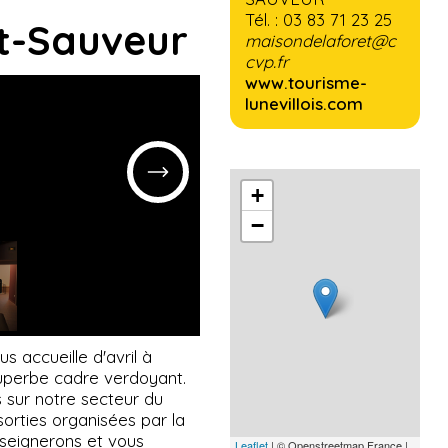
Tél. : 03 83 71 23 25
nt-Sauveur
maisondelaforet@c
cvp.fr
www.tourisme-
lunevillois.com
+
−
s accueille d'avril à
 superbe cadre verdoyant.
 sur notre secteur du
t sorties organisées par la
nseignerons et vous
Leaflet
| © Openstreetmap France |