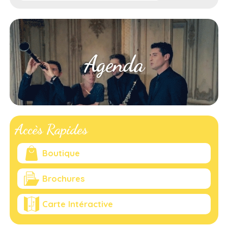
Agenda
Accès Rapides
Boutique
Brochures
Carte Intéractive