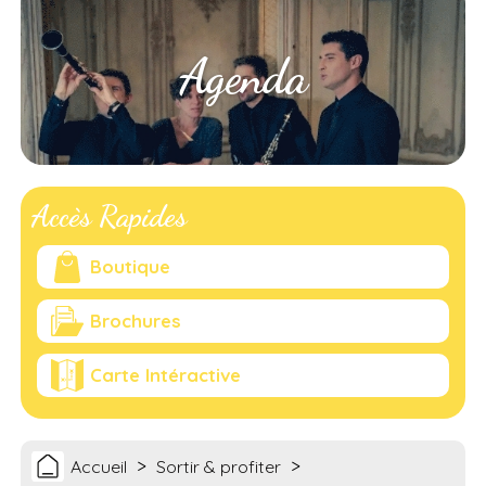
Agenda
Accès Rapides
Boutique
Brochures
Carte Intéractive
>
>
Accueil
Sortir & profiter