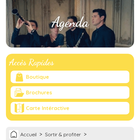
Agenda
Accès Rapides
Boutique
Brochures
Carte Intéractive
>
>
Accueil
Sortir & profiter