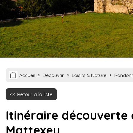
>
>
>
Accueil
Découvrir
Loisirs & Nature
Randon
Retour à la liste
Itinéraire découverte
Mattexey