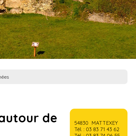
nées
 autour de
54830 MATTEXEY
Tél. : 03 83 71 43 62
Tél. : 03 83 74 06 55