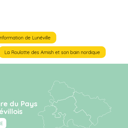
information de Lunéville
La Roulotte des Amish et son bain nordique
ire du Pays
villois
RE