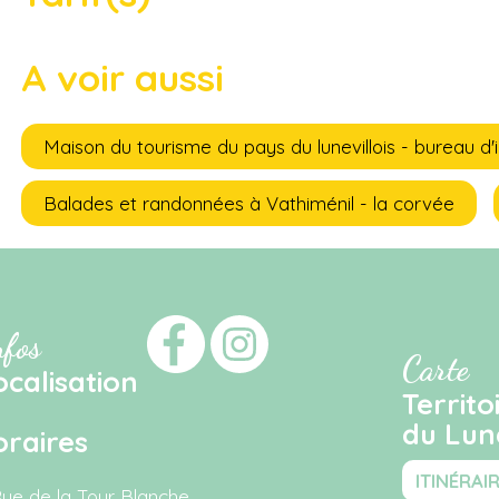
A voir aussi
Maison du tourisme du pays du lunevillois - bureau d'
Balades et randonnées à Vathiménil - la corvée
nfos
Carte
ocalisation
Territo
du Luné
oraires
ITINÉRAI
Rue de la Tour Blanche