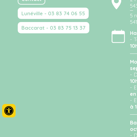
54
Lunéville - 03 83 74 06 55
5 r
54
Baccarat - 03 83 75 13 37
Ha
- T
10
Mo
se
- D
10
- 
en
- 
à 
Ba
oc
- D