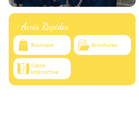
Accès Rapides
Boutique
Brochures
Carte
Intéractive