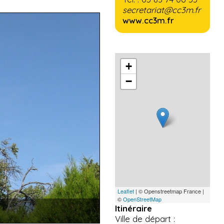
secretariat@cc3m.fr
www.cc3m.fr
+
−
Leaflet
| © Openstreetmap France |
©
OpenStreetMap
Itinéraire
Ville de départ :