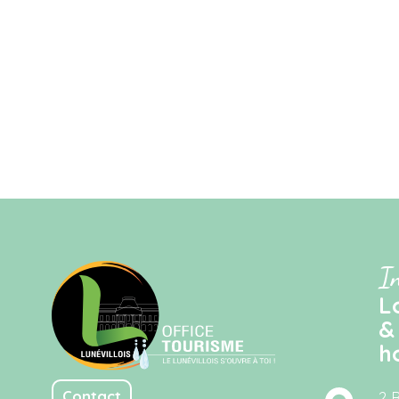
I
L
&
h
Contact
2 