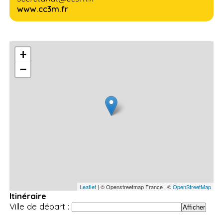
www.cc3m.fr
+
−
Leaflet
| © Openstreetmap France | ©
OpenStreetMap
Itinéraire
Ville de départ :