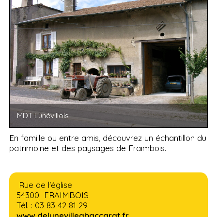
MDT Lunévillois
En famille ou entre amis, découvrez un échantillon du
patrimoine et des paysages de Fraimbois.
Rue de l'église
54300 FRAIMBOIS
Tél. : 03 83 42 81 29
www.delunevilleabaccarat.fr