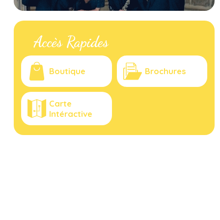
Accès Rapides
Boutique
Brochures
Carte
Intéractive