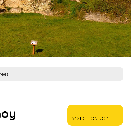
nées
noy
54210 TONNOY