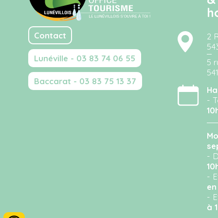
h
Contact
2 
54
Lunéville - 03 83 74 06 55
5 r
54
Baccarat - 03 83 75 13 37
Ha
- T
10
Mo
se
- D
10
- 
en
- 
à 