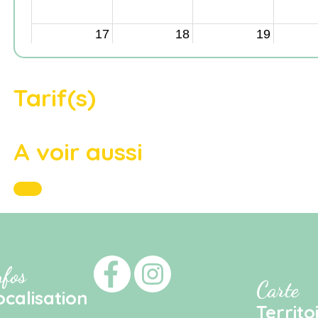
Tarif(s)
A voir aussi
nfos
Carte
ocalisation
Territo