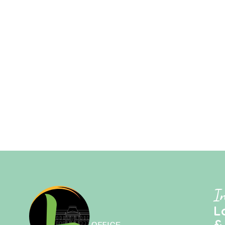
I
L
&