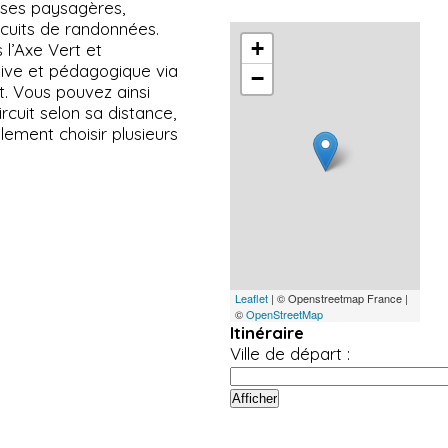
esses paysagères,
circuits de randonnées.
+
 l’Axe Vert et
ive et pédagogique via
−
rt. Vous pouvez ainsi
rcuit selon sa distance,
ement choisir plusieurs
Leaflet
| © Openstreetmap France |
©
OpenStreetMap
Itinéraire
Ville de départ :