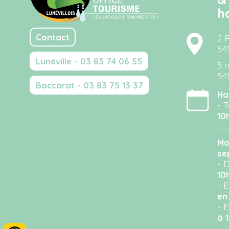
h
Contact
2 
54
Lunéville - 03 83 74 06 55
5 r
54
Baccarat - 03 83 75 13 37
Ha
- T
10
Mo
se
- D
10
- 
en
- 
à 