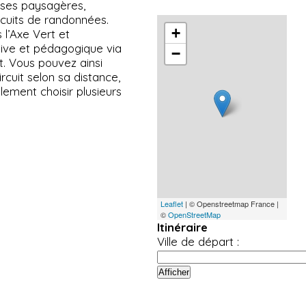
esses paysagères,
circuits de randonnées.
+
 l’Axe Vert et
ive et pédagogique via
−
rt. Vous pouvez ainsi
rcuit selon sa distance,
ement choisir plusieurs
Leaflet
| © Openstreetmap France |
©
OpenStreetMap
Itinéraire
Ville de départ :