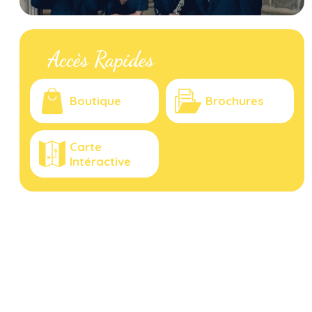
Accès Rapides
Boutique
Brochures
Carte
Intéractive