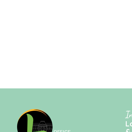
I
L
&