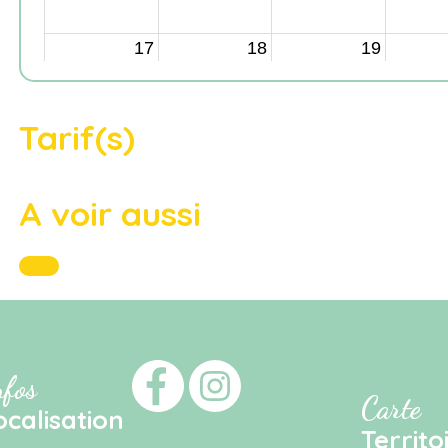
Tarif(s)
A voir aussi
nfos
Carte
ocalisation
Territo