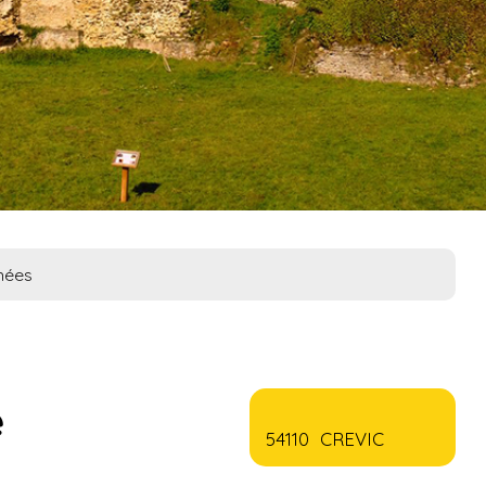
nées
e
54110 CREVIC