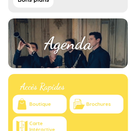
Agenda
Accès Rapides
Boutique
Brochures
Carte
Intéractive