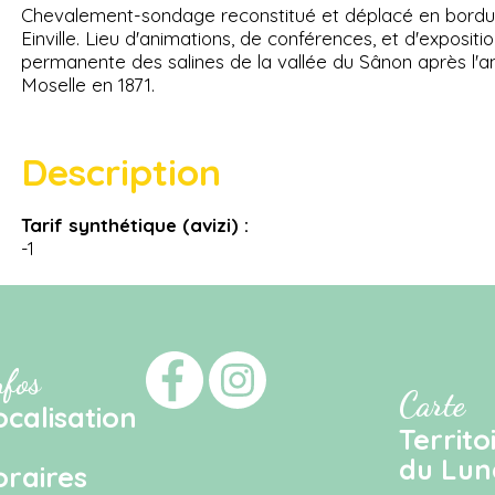
Chevalement-sondage reconstitué et déplacé en bordure
Einville. Lieu d'animations, de conférences, et d'expositio
permanente des salines de la vallée du Sânon après l'an
Moselle en 1871.
Description
Tarif synthétique (avizi) :
-1
nfos
Carte
ocalisation
Territo
du Luné
oraires