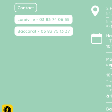
Contact
2 
54
Lunéville - 03 83 74 06 55
5 r
54
Baccarat - 03 83 75 13 37
Ha
- T
10
Mo
se
- D
10
- 
en
- 
à 
Ba