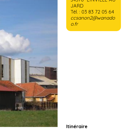
JARD
Tél. : 03 83 72 05 64
ccsanon2@wanado
o.fr
Itinéraire