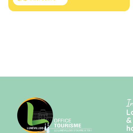
I
L
&
h