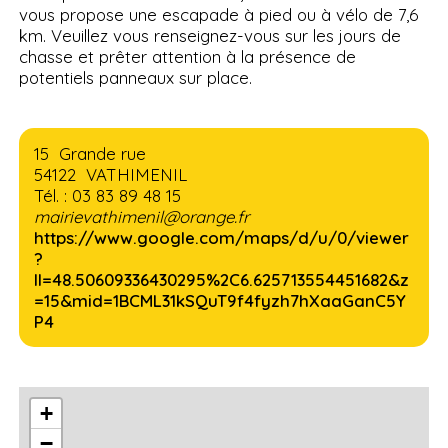
vous propose une escapade à pied ou à vélo de 7,6
km. Veuillez vous renseignez-vous sur les jours de
chasse et prêter attention à la présence de
potentiels panneaux sur place.
15 Grande rue
54122 VATHIMENIL
Tél. : 03 83 89 48 15
mairievathimenil@orange.fr
https://www.google.com/maps/d/u/0/viewer
?
ll=48.50609336430295%2C6.625713554451682&z
=15&mid=1BCML31kSQuT9f4fyzh7hXaaGanC5Y
P4
+
−