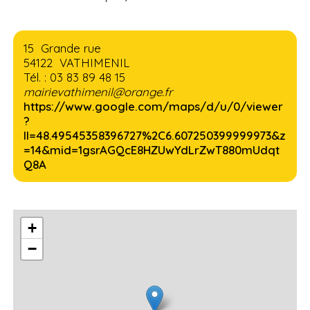
15 Grande rue
54122 VATHIMENIL
Tél. : 03 83 89 48 15
mairievathimenil@orange.fr
https://www.google.com/maps/d/u/0/viewer
?
ll=48.49545358396727%2C6.607250399999973&z
=14&mid=1gsrAGQcE8HZUwYdLrZwT880mUdqt
Q8A
+
−