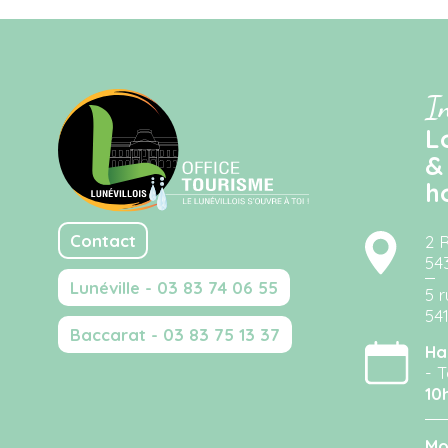
I
L
&
h
Contact
2 
54
Lunéville - 03 83 74 06 55
5 r
54
Baccarat - 03 83 75 13 37
Ha
- T
10
Mo