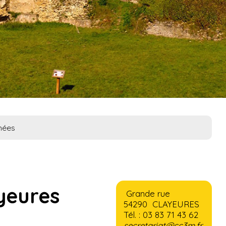
nées
yeures
Grande rue
54290 CLAYEURES
Tél. : 03 83 71 43 62
secretariat@cc3m.fr