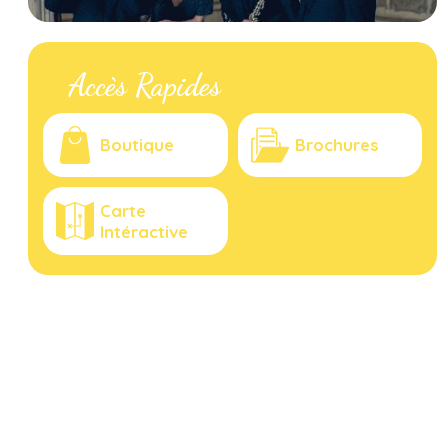
Accès Rapides
Boutique
Brochures
Carte
Intéractive