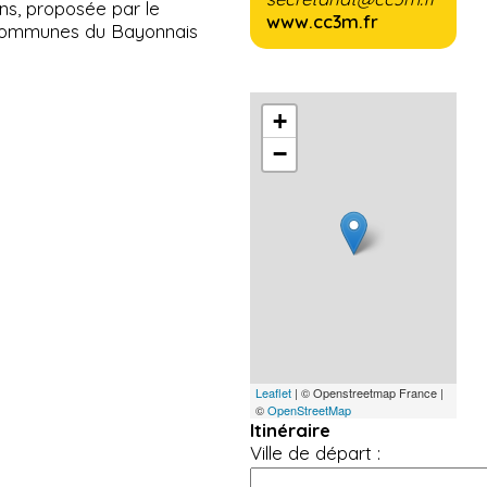
ns, proposée par le
www.cc3m.fr
 Communes du Bayonnais
+
−
Leaflet
| © Openstreetmap France |
©
OpenStreetMap
Itinéraire
Ville de départ :