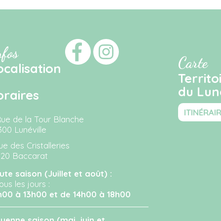
nfos
Carte
ocalisation
Territo
du Luné
oraires
ITINÉRAI
Rue de la Tour Blanche
300 Lunéville
ue des Cristalleries
120 Baccarat
ute saison (Juillet et août) :
ous les jours :
h00 à 13h00 et de 14h00 à 18h00
yenne saison (mai, juin et