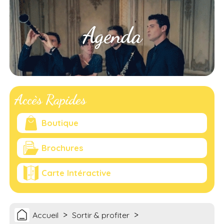
Agenda
Accès Rapides
Boutique
Brochures
Carte Intéractive
>
>
Accueil
Sortir & profiter