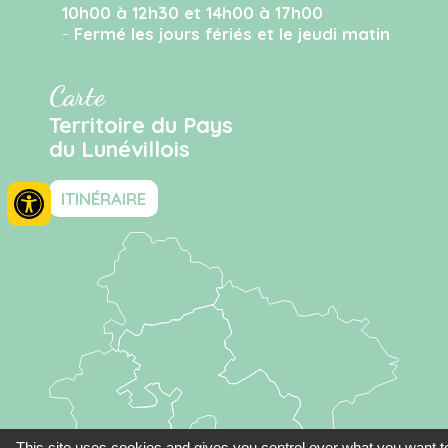
10h00 à 12h30 et 14h00 à 17h00
-
Fermé les jours fériés et le jeudi matin
Carte
Territoire du Pays
du Lunévillois
ITINÉRAIRE
This site uses cookies and gives you control over what you want t