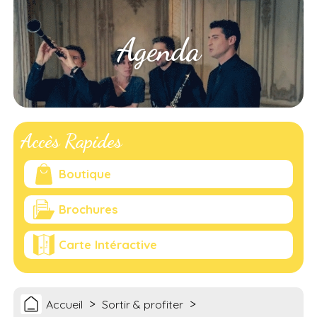
Agenda
Accès Rapides
Boutique
Brochures
Carte Intéractive
>
>
Accueil
Sortir & profiter