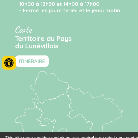
10h00 à 12h30 et 14h00 à 17h00
-
Fermé les jours fériés et le jeudi matin
Carte
Territoire du Pays
du Lunévillois
ITINÉRAIRE
This site uses cookies and gives you control over what you want t