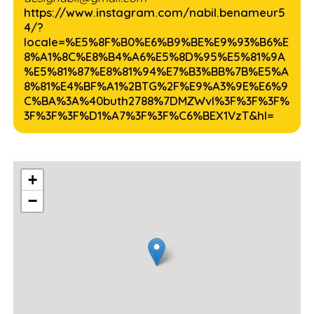
https://www.instagram.com/nabil.benameur5
4/?
locale=%E5%8F%B0%E6%B9%BE%E9%93%B6%E
8%A1%8C%E8%B4%A6%E5%8D%95%E5%81%9A
%E5%81%87%E8%81%94%E7%B3%BB%7B%E5%A
8%81%E4%BF%A1%2BTG%2F%E9%A3%9E%E6%9
C%BA%3A%40buth2788%7DMZWvl%3F%3F%3F%
3F%3F%3F%D1%A7%3F%3F%C6%BEX1VzT&hl=
+
−