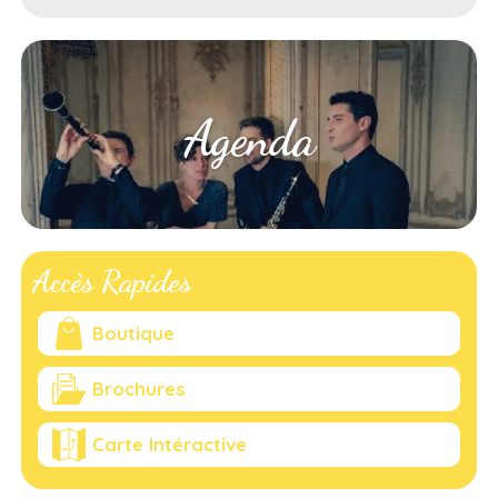
Agenda
Accès Rapides
Boutique
Brochures
Carte Intéractive