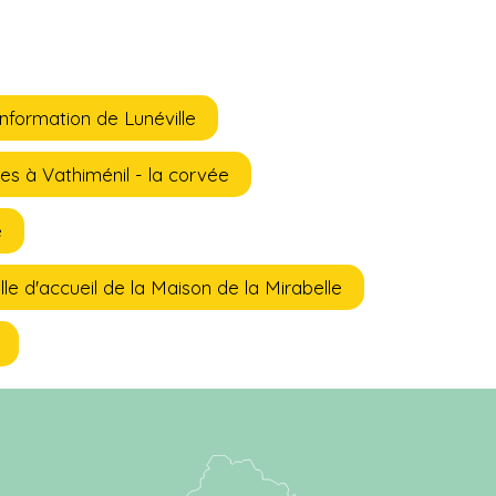
information de Lunéville
s à Vathiménil - la corvée
e
lle d'accueil de la Maison de la Mirabelle