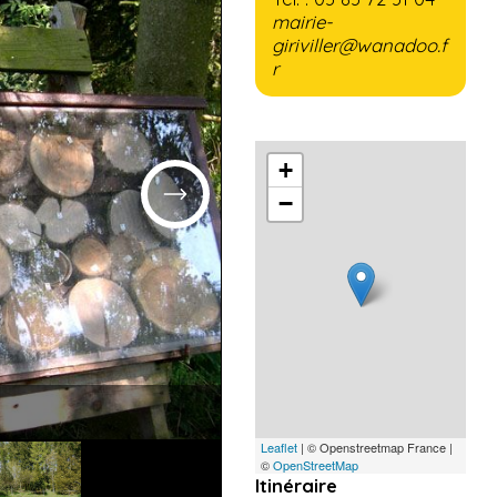
mairie-
giriviller@wanadoo.f
r
+
−
Leaflet
| © Openstreetmap France |
©
OpenStreetMap
Itinéraire