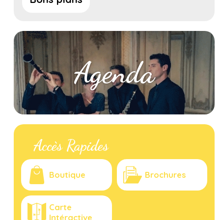
Agenda
Accès Rapides
Boutique
Brochures
Carte
Intéractive