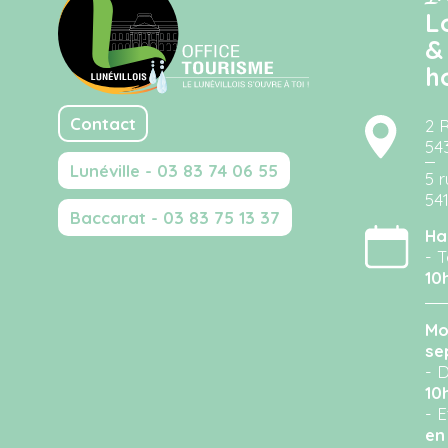
L
&
h
Contact
2 
54
Lunéville - 03 83 74 06 55
5 r
54
Baccarat - 03 83 75 13 37
Ha
- T
10
Mo
se
- D
10
- 
en