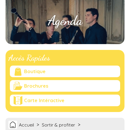
Agenda
Accès Rapides
Boutique
Brochures
Carte Intéractive
>
>
Accueil
Sortir & profiter