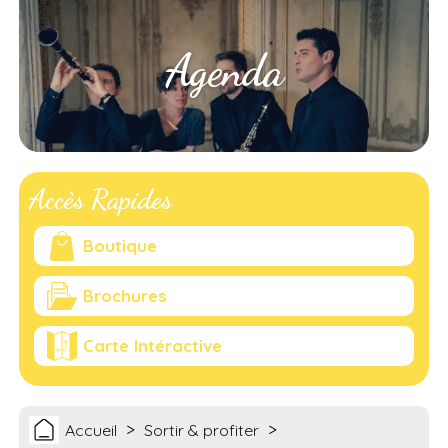
Agenda
Accès Rapides
Boutique
Brochures
Carte Intéractive
>
>
Accueil
Sortir & profiter