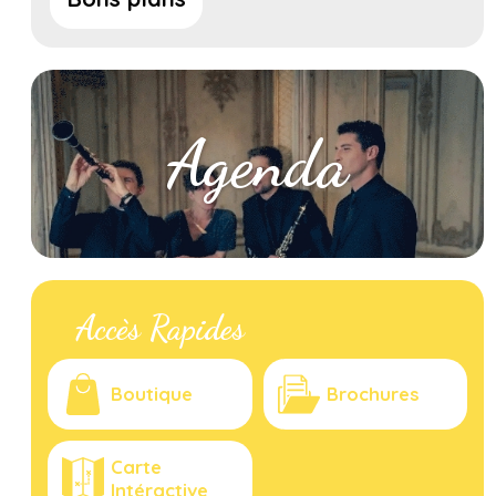
Agenda
Accès Rapides
Boutique
Brochures
Carte
Intéractive