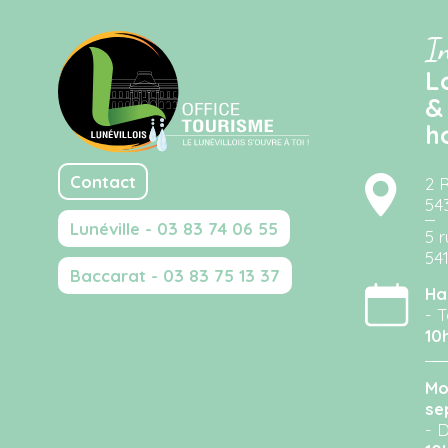
I
L
&
h
Contact
2 
54
Lunéville - 03 83 74 06 55
5 r
54
Baccarat - 03 83 75 13 37
Ha
- T
10
Mo
se
- D