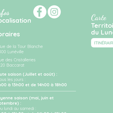
nfos
Carte
ocalisation
Territo
du Luné
oraires
ITINÉRAI
Rue de la Tour Blanche
300 Lunéville
ue des Cristalleries
120 Baccarat
ute saison (Juillet et août) :
ous les jours :
h00 à 13h00 et de 14h00 à 18h00
yenne saison (mai, juin et
ptembre) :
u lundi au samedi :