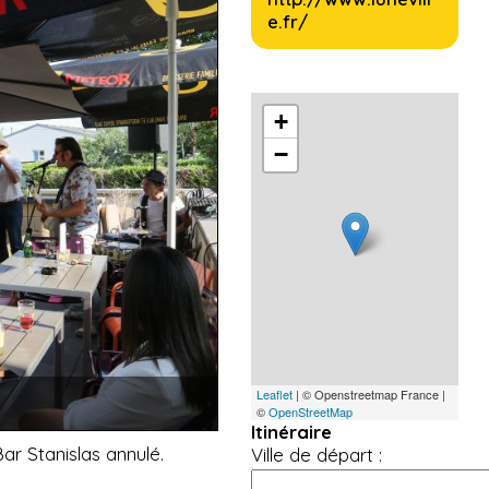
e.fr/
+
−
Leaflet
| © Openstreetmap France |
©
OpenStreetMap
Itinéraire
Bar Stanislas annulé.
Ville de départ :